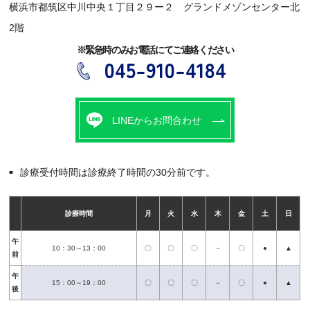
横浜市都筑区中川中央１丁目２９ー２
グランドメゾンセンター北
2階
※緊急時のみお電話にてご連絡ください
045-910-4184
LINEからお問合わせ
診療受付時間は診療終了時間の30分前です。
診療時間
月
火
水
木
金
土
日
午
10：30～13：00
〇
〇
〇
－
〇
●
▲
前
午
15：00～19：00
〇
〇
〇
－
〇
●
▲
後