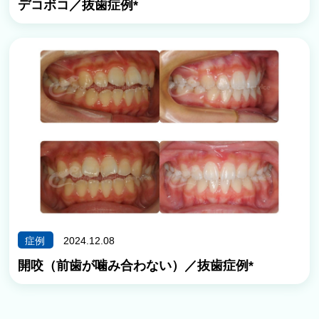
デコボコ／抜歯症例*
症例
2024.12.08
開咬（前歯が噛み合わない）／抜歯症例*