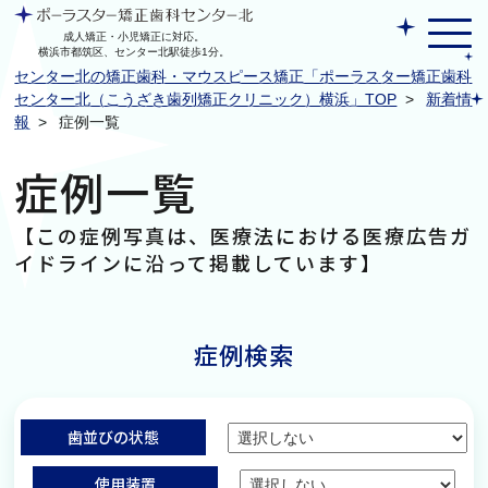
症
例
成人矯正・小児矯正に対応。
横浜市都筑区、センター北駅徒歩1分。
センター北の矯正歯科・マウスピース矯正「ポーラスター矯正歯科
センター北（こうざき歯列矯正クリニック）横浜」TOP
>
新着情
報
>
症例一覧
症例一覧
【この症例写真は、医療法における医療広告ガ
イドラインに沿って掲載しています】
症例検索
歯並びの状態
使用装置