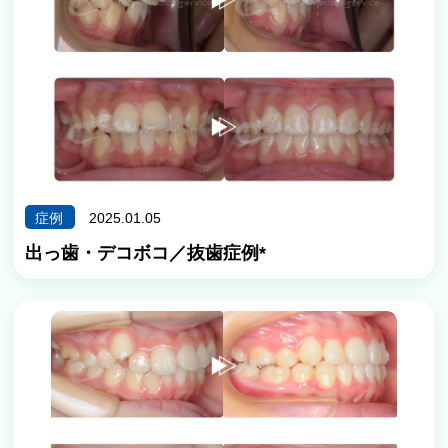
症例
2025.01.05
出っ歯・デコボコ／抜歯症例*