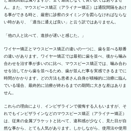
と通院回数は減りますが、全く通院しなくて良い訳ではありませ
ん。また、マウスピース矯正（アライナー矯正）は通院間隔をあけ
る事ができる時と、厳密に診察のタイミングを図らなければならな
い時があり、「適当に通えば良い」と云う訳ではありません。
「他の人と比べて、進捗が遅いと感じた。」
ワイヤー矯正とマウスピース矯正の違いの一つに、歯を並べる順番
の違いがあります。ワイヤー矯正では最初に歯を並べ、後から噛み
合わせを治す事が多いのに比べ、マウスピース矯正では、噛み合わ
せを治してから歯を並べるため、歯が並んだ事を実感できるまでに
時間がかかります。どの方法も患者さん自身が積極的に治療に臨ん
でいる場合、最終的に治療が終わるまでの期間に大きな差はありま
せん。
これらの理由により、インビザラインで後悔する人もいますが、そ
れでもインビザラインなどのマウスピース矯正（アライナー矯正）
は、従来の金属ブラケットと比べて、違和感が少なく、見た目が自
然な事から、とても人気があります。しかしながら、使用法や使用