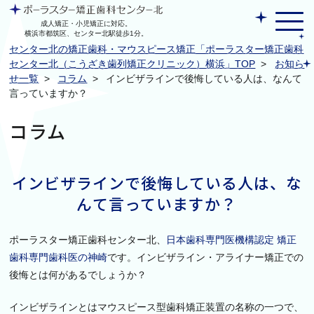
イ
ン
成人矯正・小児矯正に対応。
横浜市都筑区、センター北駅徒歩1分。
ビ
センター北の矯正歯科・マウスピース矯正「ポーラスター矯正歯科
ザ
センター北（こうざき歯列矯正クリニック）横浜」TOP
>
お知ら
ラ
せ一覧
>
コラム
>
インビザラインで後悔している人は、なんて
イ
言っていますか？
ン
で
コラム
後
悔
し
インビザラインで後悔している人は、な
て
い
んて言っていますか？
る
人
ポーラスター矯正歯科センター北、
日本歯科専門医機構認定 矯正
は、
な
歯科専門歯科医の神崎
です。インビザライン・アライナー矯正での
ん
後悔とは何があるでしょうか？
て
言
インビザラインとはマウスピース型歯科矯正装置の名称の一つで、