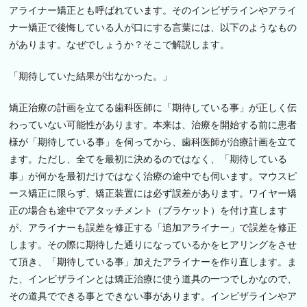
っ
アライナー矯正とも呼ばれています。そのインビザラインやアライ
て
ナー矯正で後悔している人が口にする言葉には、以下のようなもの
い
があります。なぜでしょうか？そこで解説します。
ま
す
「期待していた結果が出なかった。」
か？
矯正治療の計画を立てる歯科医師に「期待している事」が正しく伝
わっていない可能性があります。本来は、治療を開始する前に患者
様が「期待している事」を伺ってから、歯科医師が治療計画を立て
ます。ただし、全てを最初に決めるのではなく、「期待している
事」が何かを最初だけではなく治療の途中でも伺います。マウスピ
ース矯正に限らず、矯正装置には必ず誤差があります。ワイヤー矯
正の場合も途中でアタッチメント（ブラケット）を付け直します
が、アライナーも誤差を修正する「追加アライナー」で誤差を修正
します。その際に期待した通りになっているかをヒアリングをさせ
て頂き、「期待している事」加えたアライナーを作り直します。ま
た、インビザラインとは矯正治療に使う道具の一つでしかなので、
その道具でできる事とできない事があります。インビザラインやア