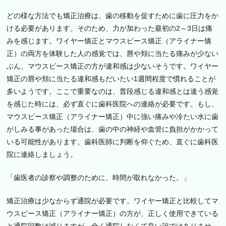
どの様な方法でも矯正治療は、歯の移動を促すために歯に圧力をか
ける必要があります。そのため、力が加わった最初の
2
～
3
日は痛
みを感じます。ワイヤー矯正とマウスピース矯正（アライナー矯
正）の両方を体験した人の感覚では、唇や頬に当たる痛みが少ない
ぶん、マウスピース矯正の方が違和感は少ないそうです。ワイヤー
矯正の唇や頬に当たる違和感もだいたい
1
週間程度で慣れることが
多いようです。ここで重要なのは、普段感じる違和感とは違う感覚
を感じた時には、必ず直ぐに歯科医院への連絡が必要です。もし、
マウスピース矯正（アライナー矯正）中に強い痛みや冷たい水に歯
がしみる事があった場合は、歯の中の神経や血管に負担がかかって
いる可能性があります。歯科医師に判断を仰ぐため、直ぐに歯科医
院に連絡しましょう。
「歯医者の診察や調整のために、時間が取れなかった。」
矯正治療は少なからず通院が必要です。ワイヤー矯正と比較してマ
ウスピース矯正（アライナー矯正）の方が、正しく使用できている