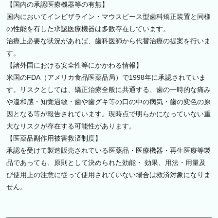
【国内の承認医療機器等の有無】
国内においてインビザライン・マウスピース型歯科矯正装置と同様
の性能を有した承認医療機器は多数存在しています。
治療上必要な状況があれば、歯科医師から代替治療の提案を行いま
す。
【諸外国における安全性等にかかわる情報】
米国のFDA（アメリカ食品医薬品局）で1998年に承認されていま
す。リスクとしては、矯正治療全般に共通する、歯の一時的な痛み
や違和感・知覚過敏・歯や歯グキ等の口の中の病気・歯の変色の原
因となる等が報告されています。現時点で明らかになっていない重
大なリスクが存在する可能性があります。
【医薬品副作用被害救済制度】
承認を受けて製造販売されている医薬品・医療機器・再生医療等製
品であっても、原則として決められた効能・ 効果、用法・用量及
び使用上の注意に従って使用されていない場合は救済対象になりま
せん。