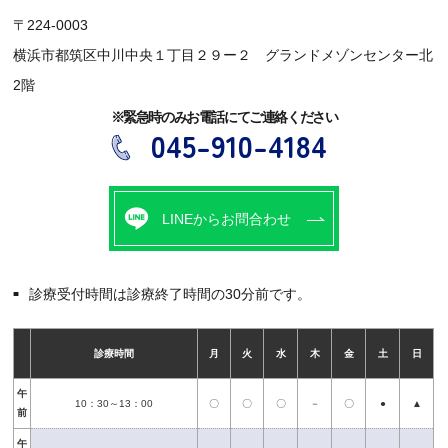
〒224-0003
横浜市都筑区中川中央１丁目２９ー２
グランドメゾンセンター北
2階
※緊急時のみお電話にてご連絡ください
045-910-4184
LINEからお問合わせ
診療受付時間は診療終了時間の30分前です。
診療時間
月
火
水
木
金
土
日
午
10：30～13：00
〇
〇
〇
－
〇
●
▲
前
午